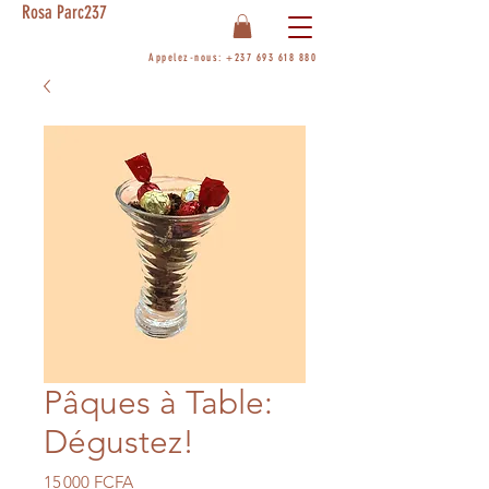
Rosa Parc237
Appelez-nous:
+237 693 618 880
Pâques à Table:
Dégustez!
Prix
15 000 FCFA